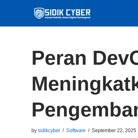
Skip
to
content
Peran Dev
Meningkatk
Pengemban
by
sidikcyber
Software
September 22, 2025