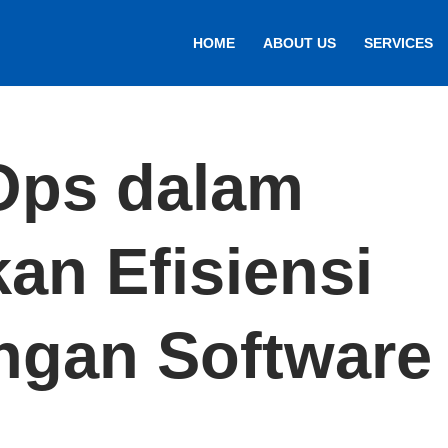
HOME
ABOUT US
SERVICES
Ops dalam
an Efisiensi
gan Software