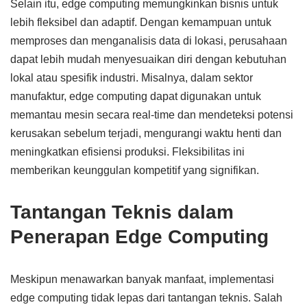
Selain itu, edge computing memungkinkan bisnis untuk
lebih fleksibel dan adaptif. Dengan kemampuan untuk
memproses dan menganalisis data di lokasi, perusahaan
dapat lebih mudah menyesuaikan diri dengan kebutuhan
lokal atau spesifik industri. Misalnya, dalam sektor
manufaktur, edge computing dapat digunakan untuk
memantau mesin secara real-time dan mendeteksi potensi
kerusakan sebelum terjadi, mengurangi waktu henti dan
meningkatkan efisiensi produksi. Fleksibilitas ini
memberikan keunggulan kompetitif yang signifikan.
Tantangan Teknis dalam
Penerapan Edge Computing
Meskipun menawarkan banyak manfaat, implementasi
edge computing tidak lepas dari tantangan teknis. Salah