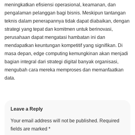
meningkatkan efisiensi operasional, keamanan, dan
pengalaman pelanggan bagi bisnis. Meskipun tantangan
teknis dalam penerapannya tidak dapat diabaikan, dengan
strategi yang tepat dan komitmen untuk berinovasi,
perusahaan dapat mengatasi hambatan ini dan
mendapatkan keuntungan kompetitif yang signifikan. Di
masa depan, edge computing kemungkinan akan menjadi
bagian integral dari strategi digital banyak organisasi,
mengubah cara mereka memproses dan memanfaatkan
data.
Leave a Reply
Your email address will not be published.
Required
fields are marked
*