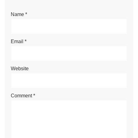
Name
*
Email
*
Website
Comment
*