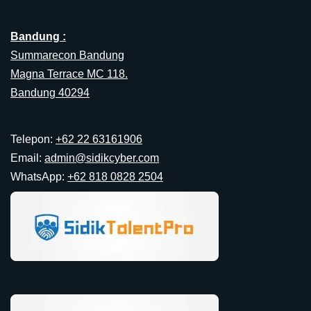
Bandung :
Summarecon Bandung
Magna Terrace MC 118.
Bandung 40294
Telepon:
+62 22 63161906
Email:
admin@sidikcyber.com
WhatsApp:
+62 818 0828 2504