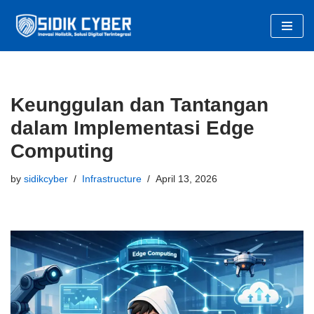
Skip
to
content
Keunggulan dan Tantangan
dalam Implementasi Edge
Computing
by
sidikcyber
Infrastructure
April 13, 2026