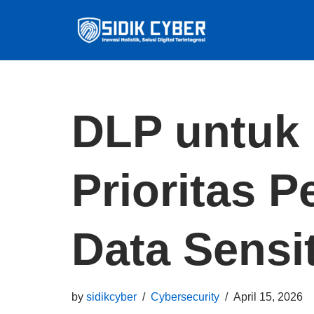
Skip
to
content
DLP untuk 
Prioritas 
Data Sensit
by
sidikcyber
Cybersecurity
April 15, 2026