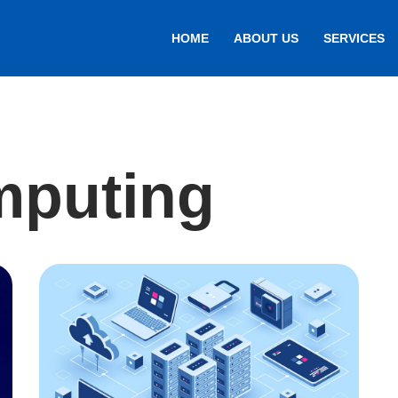
HOME
ABOUT US
SERVICES
mputing