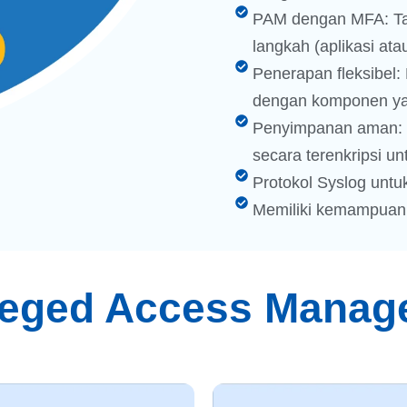
PAM dengan MFA: Tam
langkah (aplikasi at
Penerapan fleksibel: 
dengan komponen yan
Penyimpanan aman: M
secara terenkripsi un
Protokol Syslog untu
Memiliki kemampuan u
ileged Access Manag