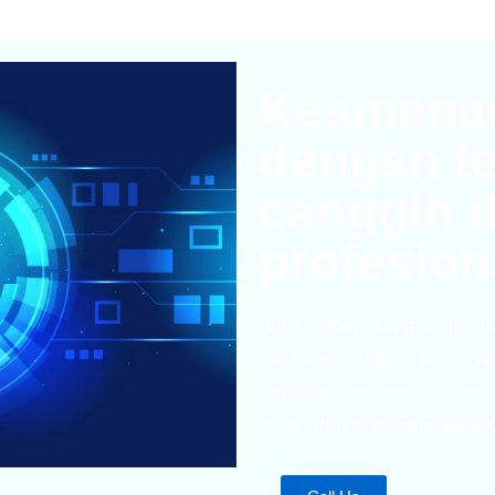
Keamanan
dengan t
canggih 
profesion
Sidik Cyber menghadirkan
teknologi canggih dan lay
perlindungan optimal untuk
aman dari ancaman siber d