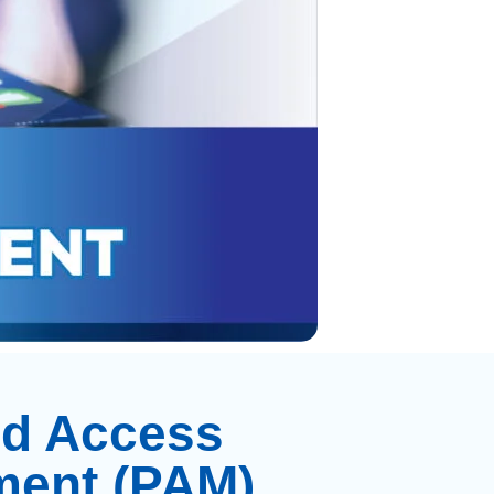
ed Access
ent (PAM)